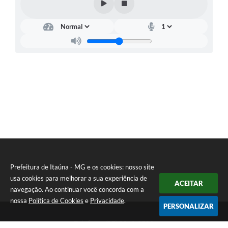
Prefeitura de Itaúna - MG e os cookies: nosso site
usa cookies para melhorar a sua experiência de
ACEITAR
navegação. Ao continuar você concorda com a
nossa
Política de Cookies
e
Privacidade
.
PERSONALIZAR
Telefone: (37) 3249-9500