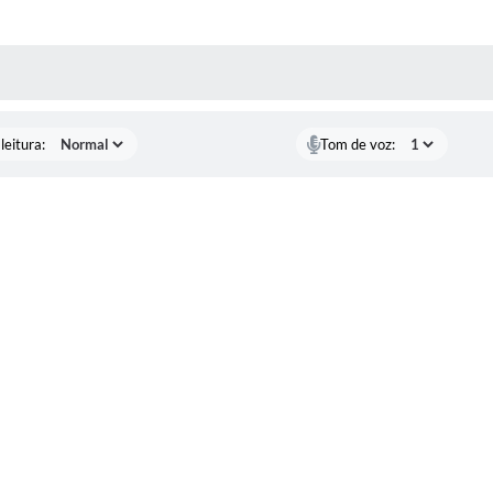
AS MÍDIAS
leitura:
Tom de voz: