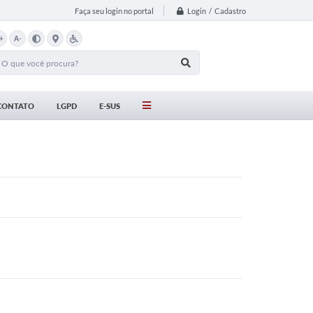
Login / Cadastro
Faça seu login no portal
+
A-
CONTATO
LGPD
E-SUS