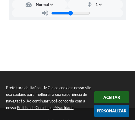
Prefeitura de Itaúna - MG e os cookies: nosso site
usa cookies para melhorar a sua experiência de
ACEITAR
navegação. Ao continuar você concorda com a
nossa
Política de Cookies
e
Privacidade
.
PERSONALIZAR
Telefone: (37) 3249-9500
Endereço: Avenida Boulevard, 153 - Boulevard Lago Sul | CEP:
35680-760