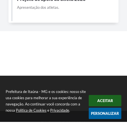
Apresentação dos atletas.
Prefeitura de Itaúna - MG e os cookies: nosso site
usa cookies para melhorar a sua experiência de
ACEITAR
navegação. Ao continuar você concorda com a
nossa
Política de Cookies
e
Privacidade
.
PERSONALIZAR
Telefone: (37) 3249-9500