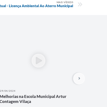
MAIS VÍDEOS
tual - Licença Ambiental Ao Aterro Municipal
29/04/2024
21/04/202
Melhorias na Escola Municipal Artur
Onde ape
Contagem Vilaça
Inverno 
nas redes