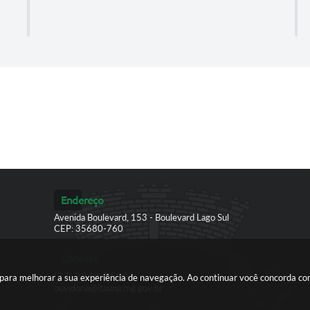
Endereço
Avenida Boulevard, 153 - Boulevard Lago Sul
CEP: 35680-760
Contato
(37) 3249-9500
es para melhorar a sua experiência de navegação. Ao continuar você concorda c
ouvidoria@itauna.mg.gov.br