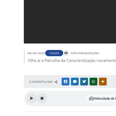
08/06/2020
CIDADE
1258 VISUALIZAÇÕES
Olha aí a Patrulha da Conscientização novamente
COMPARTILHAR
FACEBOOK
MESSENGER
TWITTER
WHATSAPP
OUTRAS
Velocidade de l