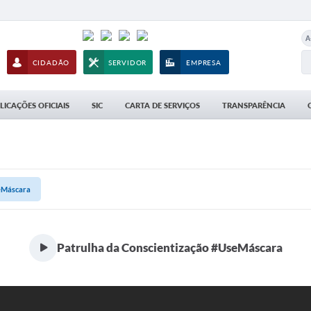
A
CIDADÃO
SERVIDOR
EMPRESA
LICAÇÕES OFICIAIS
SIC
CARTA DE SERVIÇOS
TRANSPARÊNCIA
seMáscara
Patrulha da Conscientização #UseMáscara