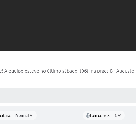
! A equipe esteve no último sábado, (06), na praça Dr Augusto G
 MÍDIAS
eitura:
Tom de voz: