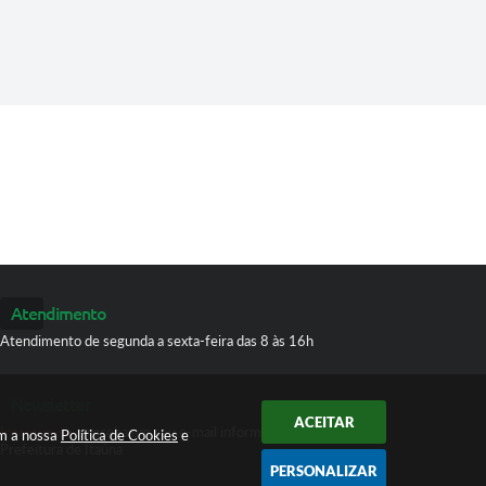
Atendimento
Atendimento de segunda a sexta-feira das 8 às 16h
Newsletter
ACEITAR
Inscreva-se
e receba em seu e-mail informativos da
om a nossa
Política de Cookies
e
Prefeitura de Itaúna
PERSONALIZAR