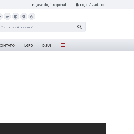
Login / Cadastro
Faça seu login no portal
+
A-
CONTATO
LGPD
E-SUS