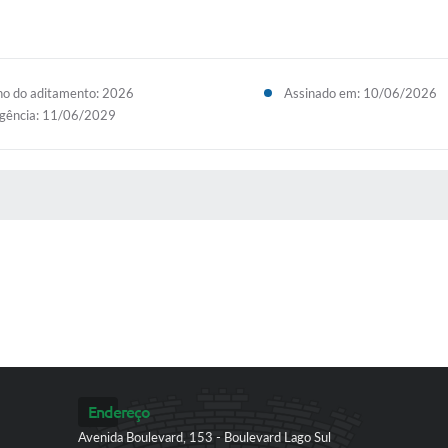
o do aditamento: 2026
Assinado em: 10/06/2026
gência: 11/06/2029
 MÍDIAS
Endereço
Avenida Boulevard, 153 - Boulevard Lago Sul