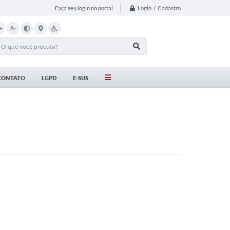
Login / Cadastro
Faça seu login no portal
+
A-
CONTATO
LGPD
E-SUS