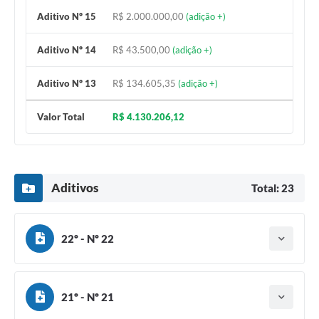
Aditivo Nº 15
R$ 2.000.000,00
(adição +)
Aditivo Nº 14
R$ 43.500,00
(adição +)
Aditivo Nº 13
R$ 134.605,35
(adição +)
Valor Total
R$ 4.130.206,12
Aditivos
Total: 23
22º - Nº 22
Tipo do termo: Termo Aditivo
Ano do aditamento: 2026
Baixar
Assinado em: 24/06/2026
Publicado em: 26/06/2026
21º - Nº 21
Tipo do termo: Termo Aditivo
Vigência: 23/06/2027
Ano do aditamento: 2026