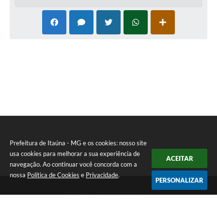
Prefeitura de Itaúna - MG e os cookies: nosso site
usa cookies para melhorar a sua experiência de
ACEITAR
navegação. Ao continuar você concorda com a
nossa
Política de Cookies
e
Privacidade
.
PERSONALIZAR
Telefone: (37) 3249-9500
Endereço: Avenida Boulevard, 153 - Boulevard Lago Sul | CEP:
35680-760