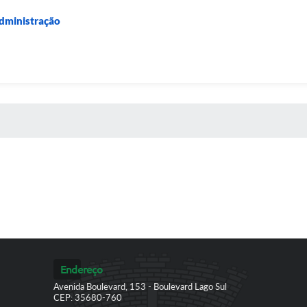
Administração
 MÍDIAS
Endereço
Avenida Boulevard, 153 - Boulevard Lago Sul
CEP: 35680-760