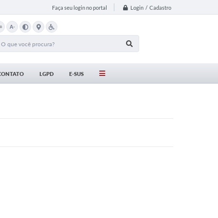
Login / Cadastro
Faça seu login no portal
+
A-
CONTATO
LGPD
E-SUS