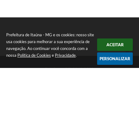
I
Prefeitura de Itaúna - MG e os cookies: nosso site
usa cookies para melhorar a sua experiência de
ACEITAR
navegação. Ao continuar você concorda com a
nossa
Política de Cookies
e
Privacidade
.
PERSONALIZAR
Telefone: (37) 3249-9500
Endereço: Avenida Boulevard, 153 - Boulevard Lago Sul | CEP:
35680-760
Atendimento de segunda a sexta-feira das 8 às 16h
Prefeitura de Itaúna - MG
Versão do Sistema:
3.5.3 - 19/06/2026
Portal atualizado em:
07/08/2026 16:55
Dados Abertos
Copyright Instar - 2006-2026. Todos os direitos reservados -