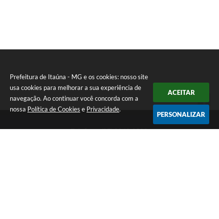
E
I
Prefeitura de Itaúna - MG e os cookies: nosso site
usa cookies para melhorar a sua experiência de
ACEITAR
navegação. Ao continuar você concorda com a
nossa
Política de Cookies
e
Privacidade
.
PERSONALIZAR
Telefone: (37) 3249-9500
Endereço: Avenida Boulevard, 153 - Boulevard Lago Sul | CEP:
35680-760
Atendimento de segunda a sexta-feira das 8 às 16h
Prefeitura de Itaúna - MG
Versão do Sistema:
3.5.3 - 19/06/2026
Portal atualizado em:
07/08/2026 16:55
Dados Abertos