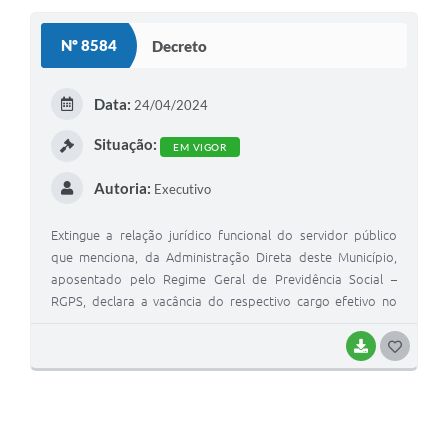
Nº 8584
Decreto
Data:
24/04/2024
Situação:
EM VIGOR
Autoria:
Executivo
Extingue a relação jurídico funcional do servidor público
que menciona, da Administração Direta deste Município,
aposentado pelo Regime Geral de Previdência Social –
RGPS, declara a vacância do respectivo cargo efetivo no
qual foi enquadrado e dá outras providências.
BAIXAR
G
O
S
T