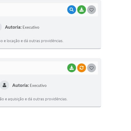
VISUALIZAR
BAIXAR
G
O
Autoria:
Executivo
S
T
o e locação e dá outras providências.
E
I
BAIXAR
VÍNCULOS
G
O
Autoria:
Executivo
S
T
o e aquisição e dá outras providências.
E
I