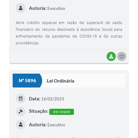
Autoria:
Executivo
Abre crédito especial em razão de superavit de saldo
financeiro do recurso destinado á Assistência Social para
enfrentamento da pandemia de COVID-19 e dá outras
providências.
BAIXAR
G
O
S
Nº 5896
Lei Ordinária
T
E
Data:
16/02/2023
I
Situação:
EM VIGOR
Autoria:
Executivo