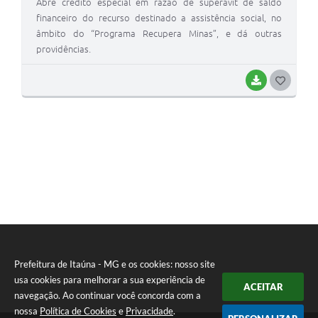
Abre crédito especial em razão de superavit de saldo
financeiro do recurso destinado a assistência social, no
âmbito do “Programa Recupera Minas”, e dá outras
providências.
BAIXAR
G
O
S
T
E
I
Prefeitura de Itaúna - MG e os cookies: nosso site
usa cookies para melhorar a sua experiência de
ACEITAR
navegação. Ao continuar você concorda com a
nossa
Política de Cookies
e
Privacidade
.