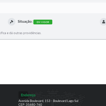
Situação:
EM VIGOR
ifica e dá outras providências.
Endereço
Avenida Boulevard, 153 - Boulevard Lago Sul
CEP: 35680-760