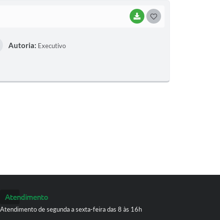
BAIXAR
G
O
Autoria:
Executivo
S
T
E
I
Atendimento
Atendimento de segunda a sexta-feira das 8 às 16h