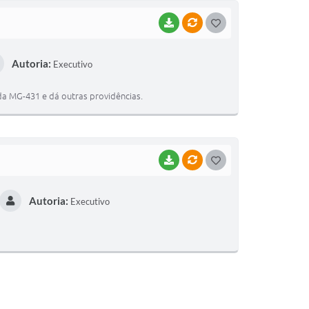
BAIXAR
VÍNCULOS
G
O
Autoria:
Executivo
S
T
a MG-431 e dá outras providências.
E
I
BAIXAR
VÍNCULOS
G
O
Autoria:
Executivo
S
T
E
I