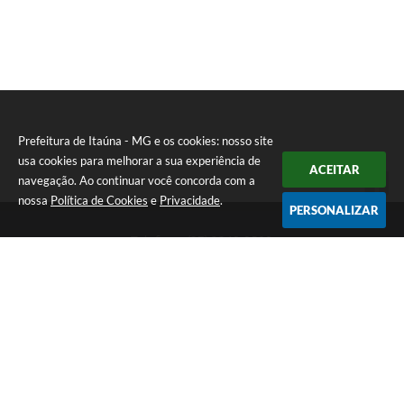
E
I
Prefeitura de Itaúna - MG e os cookies: nosso site
usa cookies para melhorar a sua experiência de
ACEITAR
navegação. Ao continuar você concorda com a
nossa
Política de Cookies
e
Privacidade
.
PERSONALIZAR
Telefone: (37) 3249-9500
Endereço: Avenida Boulevard, 153 - Boulevard Lago Sul | CEP:
35680-760
Atendimento de segunda a sexta-feira das 8 às 16h
Prefeitura de Itaúna - MG
Versão do Sistema:
3.5.3 - 19/06/2026
Portal atualizado em:
07/08/2026 16:55
Dados Abertos