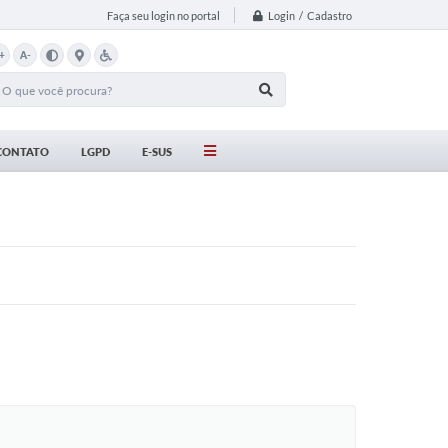
Login / Cadastro
Faça seu login no portal
+
A-
CONTATO
LGPD
E-SUS