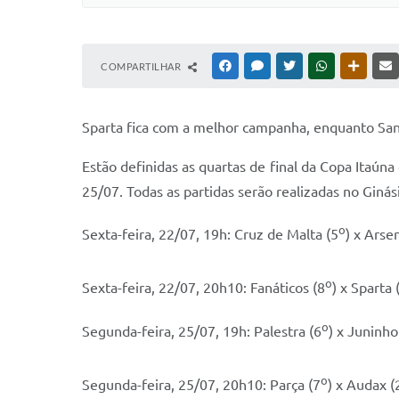
COMPARTILHAR
FACEBOOK
MESSENGER
TWITTER
WHATSAPP
OUTRAS
Sparta fica com a melhor campanha, enquanto San
Estão definidas as quartas de final da Copa Itaúna
25/07. Todas as partidas serão realizadas no Gin
o
Sexta-feira, 22/07, 19h: Cruz de Malta (5
) x Arsen
o
Sexta-feira, 22/07, 20h10: Fanáticos (8
) x Sparta 
o
Segunda-feira, 25/07, 19h: Palestra (6
) x Juninho
o
Segunda-feira, 25/07, 20h10: Parça (7
) x Audax (