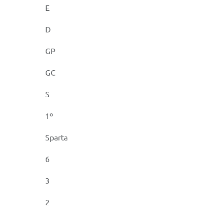
E
D
GP
GC
S
1º
Sparta
6
3
2