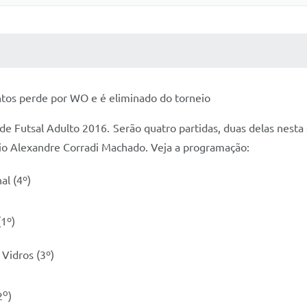
 MÍDIAS
RECEBA NOTÍCIAS
tos perde por WO e é eliminado do torneio
 de Futsal Adulto 2016. Serão quatro partidas, duas delas nesta 
ásio Alexandre Corradi Machado. Veja a programação:
al (4º)
(1º)
 Vidros (3º)
o
2
)