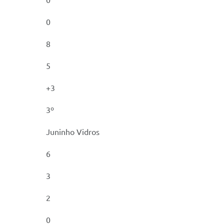
0
0
8
5
+3
3º
Juninho Vidros
6
3
2
0