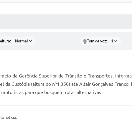
 MÍDIAS
RECEBA NOTÍCIAS
eitura:
Tom de voz:
eio da Gerência Superior de Trânsito e Transportes, informa q
l da Custódia (altura do nº1.350) até Altair Gonçalves Franco,
 motoristas para que busquem rotas alternativas
ta notícia.