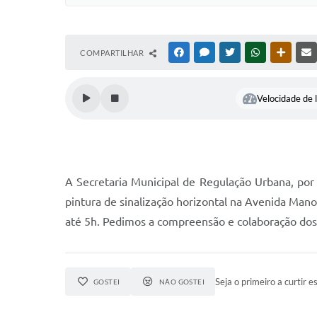
COMPARTILHAR
FACEBOOK
MESSENGER
TWITTER
WHATSAPP
OUTRAS
Velocidade de l
A Secretaria Municipal de Regulação Urbana, por m
pintura de sinalização horizontal na Avenida Manoe
até 5h. Pedimos a compreensão e colaboração dos
Seja o primeiro a curtir es
GOSTEI
NÃO GOSTEI