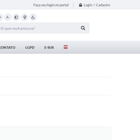
Login / Cadastro
Faça seu login no portal
+
A-
CONTATO
LGPD
E-SUS