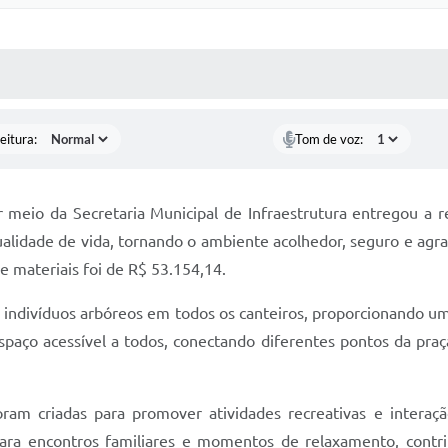
 MÍDIAS
RECEBA NOTÍCIAS
eitura:
Tom de voz:
or meio da Secretaria Municipal de Infraestrutura entregou a 
ualidade de vida, tornando o ambiente acolhedor, seguro e agra
 e materiais foi de R$ 53.154,14.
de indivíduos arbóreos em todos os canteiros, proporcionando 
paço acessível a todos, conectando diferentes pontos da praç
oram criadas para promover atividades recreativas e interaç
ra encontros familiares e momentos de relaxamento, contrib