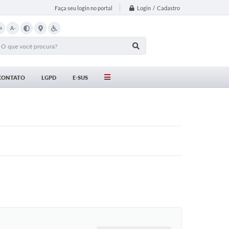
Login / Cadastro
Faça seu login no portal
+
A-
CONTATO
LGPD
E-SUS