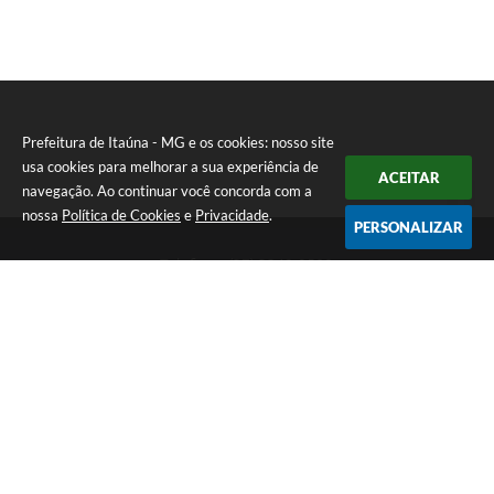
Prefeitura de Itaúna - MG e os cookies: nosso site
usa cookies para melhorar a sua experiência de
ACEITAR
navegação. Ao continuar você concorda com a
nossa
Política de Cookies
e
Privacidade
.
PERSONALIZAR
Telefone: (37) 3249-9500
Endereço: Avenida Boulevard, 153 - Boulevard Lago Sul | CEP:
35680-760
Atendimento de segunda a sexta-feira das 8 às 16h
Prefeitura de Itaúna - MG
Versão do Sistema:
3.5.3 - 19/06/2026
Portal atualizado em:
07/08/2026 16:55
Dados Abertos