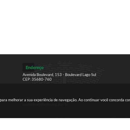
Endereço
Avenida Boulevard, 153 - Boulevard Lago Sul
CEP: 35680-760
Contato
(37) 3249-9500
es para melhorar a sua experiência de navegação. Ao continuar você concorda c
ouvidoria@itauna.mg.gov.br
ersão do Sistema:
3.5.3 - 19/06/2026
Portal atualizado em:
07/08/2026