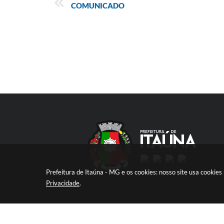
COMUNICADO
Prefeitura de Itaúna - MG e os cookies: nosso site usa cooki
Privacidade
.
V