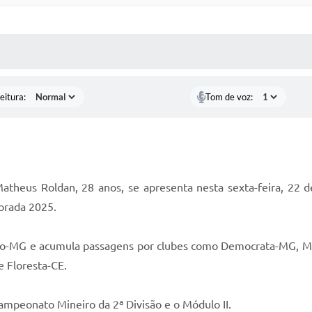
 MÍDIAS
RECEBA NOTÍCIAS
eitura:
Tom de voz:
theus Roldan, 28 anos, se apresenta nesta sexta-feira, 22 de
porada 2025.
lético-MG e acumula passagens por clubes como Democrata-MG, 
e Floresta-CE.
ampeonato Mineiro da 2ª Divisão e o Módulo II.