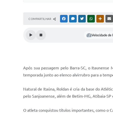
COMPARTILHAR
FACEBOOK
MESSENGER
TWITTER
WHATSAPP
OUTRAS
Velocidade de l
Após sua passagem pelo Barra-SC, o Itaunense Ma
temporada junto ao elenco alvirrubro para a tem
Natural de Itaúna, Roldan é cria da base do At
pelo Sanjoanense, além de Betim-MG, Atibaia-SP 
O atleta conquistou títulos importantes, como o C