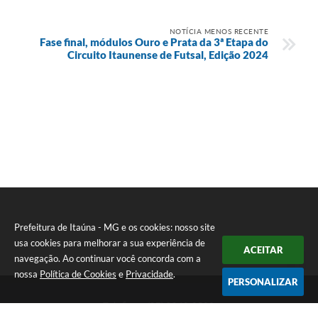
NOTÍCIA MENOS RECENTE
Fase final, módulos Ouro e Prata da 3ª Etapa do
Circuito Itaunense de Futsal, Edição 2024
Prefeitura de Itaúna - MG e os cookies: nosso site
usa cookies para melhorar a sua experiência de
ACEITAR
navegação. Ao continuar você concorda com a
nossa
Política de Cookies
e
Privacidade
.
PERSONALIZAR
Telefone: (37) 3249-9500
Endereço: Avenida Boulevard, 153 - Boulevard Lago Sul | CEP: