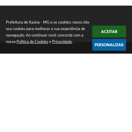
Prefeitura de Itaúna - MG e os cookies: nosso site
usa cookies para melhorar a sua experiência de
ACEITAR
navegação. Ao continuar você concorda com a
nossa
Política de Cookies
e
Privacidade
.
PERSONALIZAR
Telefone: (37) 3249-9500
Endereço: Avenida Boulevard, 153 - Boulevard Lago Sul | CEP:
35680-760
Atendimento de segunda a sexta-feira das 8 às 16h
Prefeitura de Itaúna - MG
Versão do Sistema:
3.5.3 - 19/06/2026
Portal atualizado em:
06/08/2026 10:52
Dados Abertos
Copyright Instar - 2006-2026. Todos os direitos reservados -
Instar Tecnologia