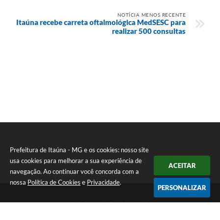
NOTÍCIA MENOS RECENTE
Itaúna recebe carreta oftalmológica MedSESC para
realizar 500 consultas
Prefeitura de Itaúna - MG e os cookies: nosso site
usa cookies para melhorar a sua experiência de
ACEITAR
navegação. Ao continuar você concorda com a
nossa
Política de Cookies
e
Privacidade
.
PERSONALIZAR
Telefone: (37) 3249-9500
Endereço: Avenida Boulevard, 153 - Boulevard Lago Sul | CEP: