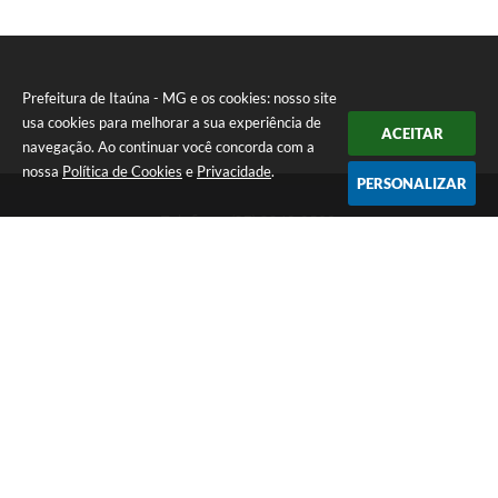
Prefeitura de Itaúna - MG e os cookies: nosso site
usa cookies para melhorar a sua experiência de
ACEITAR
navegação. Ao continuar você concorda com a
nossa
Política de Cookies
e
Privacidade
.
PERSONALIZAR
Telefone: (37) 3249-9500
Endereço: Avenida Boulevard, 153 - Boulevard Lago Sul | CEP:
35680-760
Atendimento de segunda a sexta-feira das 8 às 16h
Prefeitura de Itaúna - MG
Versão do Sistema:
3.5.3 - 19/06/2026
Portal atualizado em:
07/08/2026 16:55
Dados Abertos
Copyright Instar - 2006-2026. Todos os direitos reservados -
Instar Tecnologia