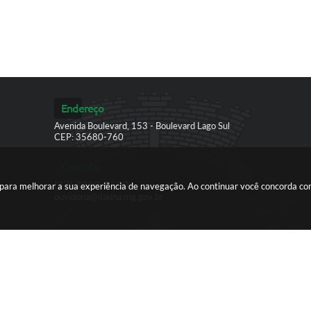
Endereço
Avenida Boulevard, 153 - Boulevard Lago Sul
CEP: 35680-760
Contato
(37) 3249-9500
es para melhorar a sua experiência de navegação. Ao continuar você concorda c
ouvidoria@itauna.mg.gov.br
ersão do Sistema:
3.5.3 - 19/06/2026
Portal atualizado em:
07/08/2026
© Copyright Instar - 2006-2026. Todos os direitos reservados -
Instar Tecnologia