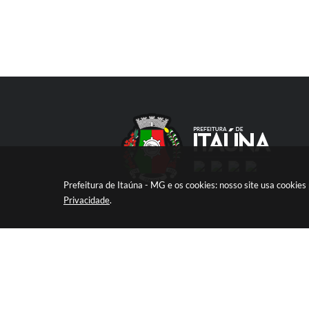
Prefeitura de Itaúna - MG e os cookies: nosso site usa cooki
Privacidade
.
V