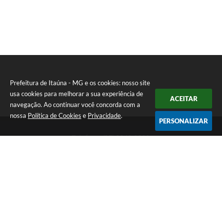
Prefeitura de Itaúna - MG e os cookies: nosso site
usa cookies para melhorar a sua experiência de
ACEITAR
navegação. Ao continuar você concorda com a
nossa
Política de Cookies
e
Privacidade
.
PERSONALIZAR
Telefone: (37) 3249-9500
Endereço: Avenida Boulevard, 153 - Boulevard Lago Sul | CEP:
35680-760
Atendimento de segunda a sexta-feira das 8 às 16h
Prefeitura de Itaúna - MG
Versão do Sistema:
3.5.3 - 19/06/2026
Portal atualizado em:
06/08/2026 11:49
Dados Abertos