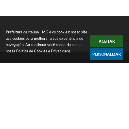
Prefeitura de Itaúna - MG e os cookies: nosso site
usa cookies para melhorar a sua experiência de
ACEITAR
navegação. Ao continuar você concorda com a
nossa
Política de Cookies
e
Privacidade
.
PERSONALIZAR
Telefone: (37) 3249-9500
Endereço: Avenida Boulevard, 153 - Boulevard Lago Sul | CEP:
35680-760
Atendimento de segunda a sexta-feira das 8 às 16h
Prefeitura de Itaúna - MG
Versão do Sistema:
3.5.3 - 19/06/2026
Portal atualizado em:
07/08/2026 16:55
Dados Abertos
Copyright Instar - 2006-2026. Todos os direitos reservados -