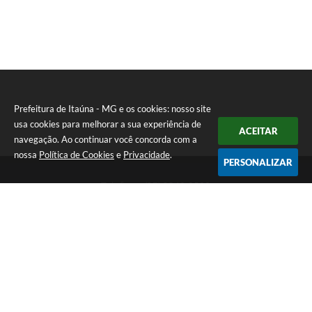
Prefeitura de Itaúna - MG e os cookies: nosso site
usa cookies para melhorar a sua experiência de
ACEITAR
navegação. Ao continuar você concorda com a
nossa
Política de Cookies
e
Privacidade
.
PERSONALIZAR
Telefone: (37) 3249-9500
Endereço: Avenida Boulevard, 153 - Boulevard Lago Sul | CEP:
35680-760
Atendimento de segunda a sexta-feira das 8 às 16h
Prefeitura de Itaúna - MG
Versão do Sistema:
3.5.3 - 19/06/2026
Portal atualizado em:
07/08/2026 16:55
Dados Abertos