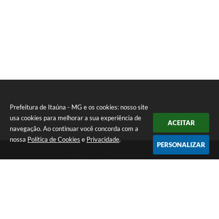
Prefeitura de Itaúna - MG e os cookies: nosso site
usa cookies para melhorar a sua experiência de
ACEITAR
navegação. Ao continuar você concorda com a
nossa
Política de Cookies
e
Privacidade
.
PERSONALIZAR
Telefone: (37) 3249-9500
Endereço: Avenida Boulevard, 153 - Boulevard Lago Sul | CEP:
35680-760
Atendimento de segunda a sexta-feira das 8 às 16h
Prefeitura de Itaúna - MG