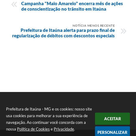
Campanha "Maio Amarelo" encerra mês de ações
de conscientização no trânsito em Itaúna
NOTÍCIA MENOS RECENTE
Prefeitura de Itaúna alerta para prazo final de
regularização de débitos com descontos especiais
Prefeitura de Itaúna - MG e os cookies: nosso site
usa cookies para melhorar a sua experiência de
ACEITAR
navegação. Ao continuar você concorda com a
nossa
Política de Cookies
e
Privacidade
.
PERSONALIZAR