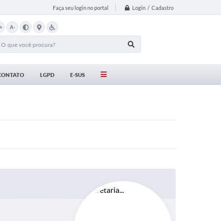
Login / Cadastro
Faça seu login no portal
+
A-
CONTATO
LGPD
E-SUS