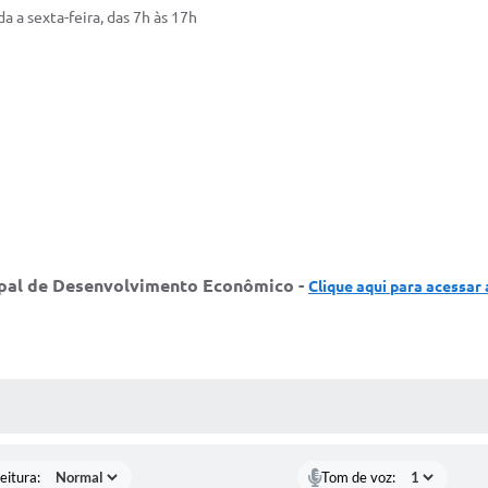
a a sexta-feira, das 7h às 17h
ipal de Desenvolvimento Econômico -
Clique aqui para acessar 
 MÍDIAS
eitura:
Tom de voz: