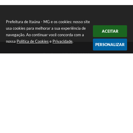
Prefeitura de Itaúna - MG e os cookies: nosso site
usa cookies para melhorar a sua experiência de
ACEITAR
navegação. Ao continuar você concorda com a
nossa
Política de Cookies
e
Privacidade
.
PERSONALIZAR
Telefone: (37) 3249-9500
Endereço: Avenida Boulevard, 153 - Boulevard Lago Sul | CEP:
35680-760
Atendimento de segunda a sexta-feira das 8 às 16h
Prefeitura de Itaúna - MG
Versão do Sistema:
3.5.3 - 19/06/2026
Portal atualizado em:
07/08/2026 16:55
Dados Abertos
Copyright Instar - 2006-2026. Todos os direitos reservados -
Instar Tecnologia