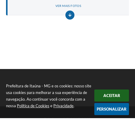
VER MAIS FOTOS
Prefeitura de Itaúna - MG e os cookies: nosso site
usa cookies para melhorar a sua experiência de
ACEITAR
navegação. Ao continuar você concorda com a
nossa
Política de Cookies
e
Privacidade
.
PERSONALIZAR
Telefone: (37) 3249-9500
Endereço: Avenida Boulevard, 153 - Boulevard Lago Sul | CEP:
35680-760
Atendimento de segunda a sexta-feira das 8 às 16h