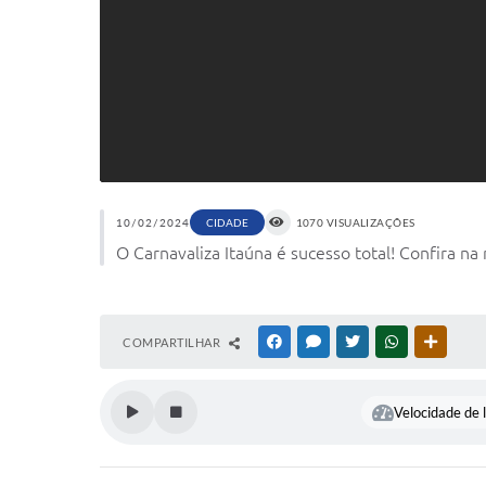
10/02/2024
CIDADE
1070 VISUALIZAÇÕES
O Carnavaliza Itaúna é sucesso total! Confira n
COMPARTILHAR
FACEBOOK
MESSENGER
TWITTER
WHATSAPP
OUTRAS
Velocidade de l