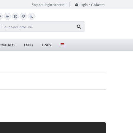
Login / Cadastro
Faça seu login no portal
+
A-
CONTATO
LGPD
E-SUS