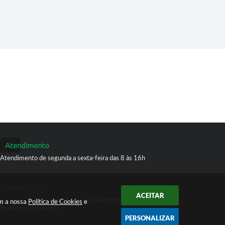
Atendimento
Atendimento de segunda a sexta-feira das 8 às 16h
Newsletter
ACEITAR
Inscreva-se
e receba em seu e-mail informativos da
om a nossa
Política de Cookies
e
Prefeitura de Itaúna
PERSONALIZAR