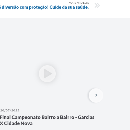
MAIS VÍDEOS
é diversão com proteção! Cuide da sua saúde.
20/07/2025
28/05/202
Final Campeonato Bairro a Bairro - Garcias
Prefeitu
X Cidade Nova