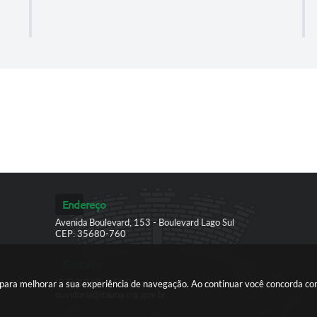
Endereço
Avenida Boulevard, 153 - Boulevard Lago Sul
CEP: 35680-760
Contato
(37) 3249-9500
es para melhorar a sua experiência de navegação. Ao continuar você concorda c
ouvidoria@itauna.mg.gov.br