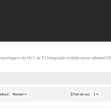
a reportagem do MG1 da TV Integração exibida nesse sábado(10), 
 MÍDIAS
eitura:
Tom de voz: