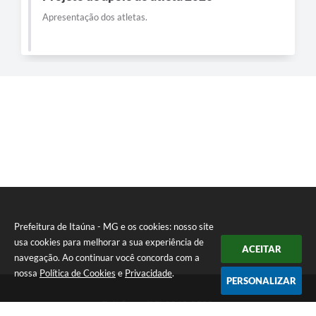
Apresentação dos atletas.
Prefeitura de Itaúna - MG e os cookies: nosso site
usa cookies para melhorar a sua experiência de
ACEITAR
navegação. Ao continuar você concorda com a
nossa
Política de Cookies
e
Privacidade
.
PERSONALIZAR
Telefone: (37) 3249-9500