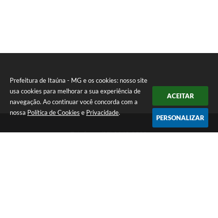
Prefeitura de Itaúna - MG e os cookies: nosso site
usa cookies para melhorar a sua experiência de
ACEITAR
navegação. Ao continuar você concorda com a
nossa
Política de Cookies
e
Privacidade
.
PERSONALIZAR
Telefone: (37) 3249-9500
Endereço: Avenida Boulevard, 153 - Boulevard Lago Sul | CEP:
35680-760
Atendimento de segunda a sexta-feira das 8 às 16h
Prefeitura de Itaúna - MG
Versão do Sistema:
3.5.3 - 19/06/2026
Portal atualizado em:
06/08/2026 13:28
Dados Abertos