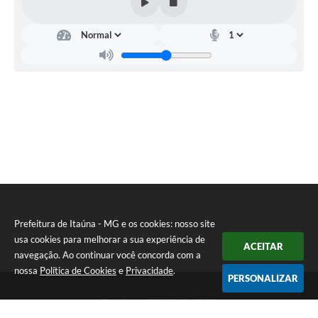
Prefeitura de Itaúna - MG e os cookies: nosso site
usa cookies para melhorar a sua experiência de
ACEITAR
navegação. Ao continuar você concorda com a
nossa
Política de Cookies
e
Privacidade
.
PERSONALIZAR
Telefone: (37) 3249-9500
Endereço: Avenida Boulevard, 153 - Boulevard Lago Sul | CEP: