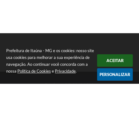
Prefeitura de Itaúna - MG e os cookies: nosso site
usa cookies para melhorar a sua experiência de
ACEITAR
navegação. Ao continuar você concorda com a
nossa
Política de Cookies
e
Privacidade
.
PERSONALIZAR
Telefone: (37) 3249-9500
Endereço: Avenida Boulevard, 153 - Boulevard Lago Sul | CEP:
35680-760
Atendimento de segunda a sexta-feira das 8 às 16h
Prefeitura de Itaúna - MG
Versão do Sistema:
3.5.3 - 19/06/2026
Portal atualizado em:
06/08/2026 16:52
Dados Abertos