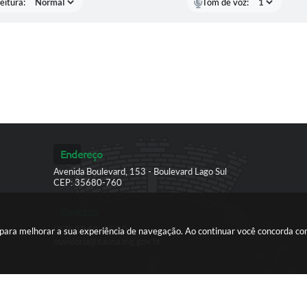
eitura:
Tom de voz:
Endereço
Avenida Boulevard, 153 - Boulevard Lago Sul
CEP: 35680-760
Contato
(37) 3249-9500
es para melhorar a sua experiência de navegação. Ao continuar você concorda c
ouvidoria@itauna.mg.gov.br
ersão do Sistema:
3.5.3 - 19/06/2026
Portal atualizado em:
06/08/2026