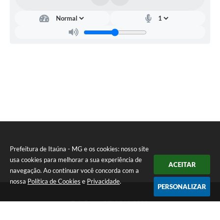
Prefeitura de Itaúna - MG e os cookies: nosso site
usa cookies para melhorar a sua experiência de
ACEITAR
navegação. Ao continuar você concorda com a
nossa
Política de Cookies
e
Privacidade
.
PERSONALIZAR
Telefone: (37) 3249-9500
Endereço: Avenida Boulevard, 153 - Boulevard Lago Sul | CEP:
35680-760