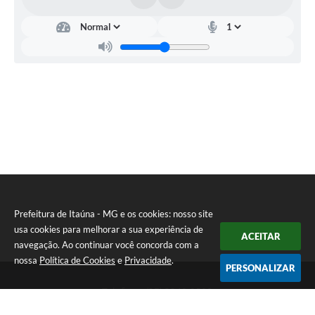
Prefeitura de Itaúna - MG e os cookies: nosso site
usa cookies para melhorar a sua experiência de
ACEITAR
navegação. Ao continuar você concorda com a
nossa
Política de Cookies
e
Privacidade
.
PERSONALIZAR
Telefone: (37) 3249-9500
Endereço: Avenida Boulevard, 153 - Boulevard Lago Sul | CEP:
35680-760