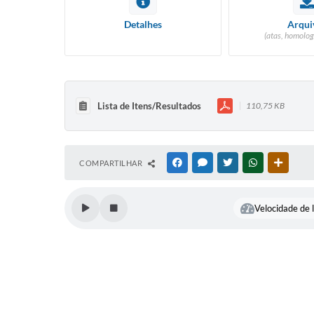
Detalhes
Arqui
(atas, homolog
Lista de Itens/Resultados
110,75 KB
COMPARTILHAR
FACEBOOK
MESSENGER
TWITTER
WHATSAPP
OUTRAS
Velocidade de l