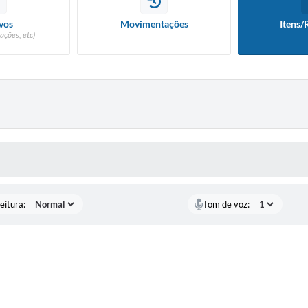
vos
Movimentações
Itens/
ações, etc)
 MÍDIAS
eitura:
Tom de voz: