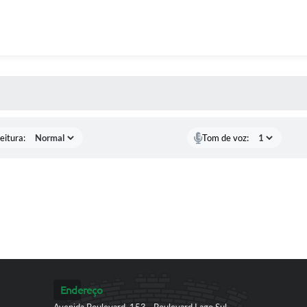
 MÍDIAS
eitura:
Tom de voz:
Endereço