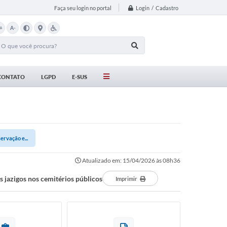
Login / Cadastro
Faça seu login no portal
+
A-
CONTATO
LGPD
E-SUS
ervação e...
Atualizado em: 15/04/2026 às 08h36
 jazigos nos cemitérios públicos
Imprimir