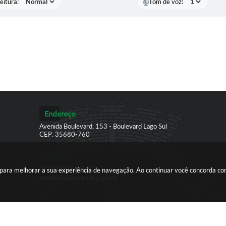
eitura:
Tom de voz:
Endereço
Avenida Boulevard, 153 - Boulevard Lago Sul
CEP: 35680-760
Contato
(37) 3249-9500
es para melhorar a sua experiência de navegação. Ao continuar você concorda c
ouvidoria@itauna.mg.gov.br
ersão do Sistema:
3.5.3 - 19/06/2026
Portal atualizado em:
07/08/2026