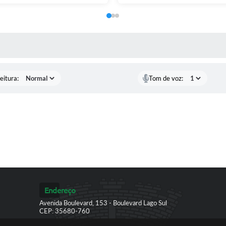
 MÍDIAS
eitura:
Tom de voz:
Endereço
Avenida Boulevard, 153 - Boulevard Lago Sul
CEP: 35680-760