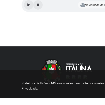
Velocidade de l
Prefeitura de Itaúna - MG e os cookies: nosso site usa cooki
Privacidade
.
V