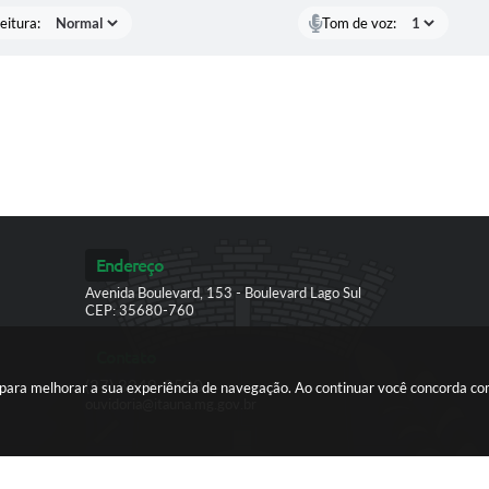
eitura:
Tom de voz:
Endereço
Avenida Boulevard, 153 - Boulevard Lago Sul
CEP: 35680-760
Contato
(37) 3249-9500
es para melhorar a sua experiência de navegação. Ao continuar você concorda c
ouvidoria@itauna.mg.gov.br
ersão do Sistema:
3.5.3 - 19/06/2026
Portal atualizado em:
06/08/2026