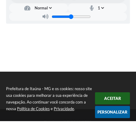
Prefeitura de Itaúna - MG e os cookies: nosso site
usa cookies para melhorar a sua experiência de
ACEITAR
navegação. Ao continuar você concorda com a
nossa
Política de Cookies
e
Privacidade
.
PERSONALIZAR
Telefone: (37) 3249-9500
Endereço: Avenida Boulevard, 153 - Boulevard Lago Sul | CEP:
35680-760