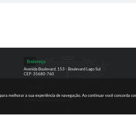
Endereço
Avenida Boulevard, 153 - Boulevard Lago Sul
CEP: 35680-760
Contato
(37) 3249-9500
es para melhorar a sua experiência de navegação. Ao continuar você concorda c
ouvidoria@itauna.mg.gov.br
ersão do Sistema:
3.5.3 - 19/06/2026
Portal atualizado em:
07/08/2026