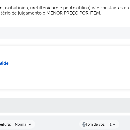
 oxibutinina, metilfenidaro e pentoxifilina) não constantes 
critério de julgamento o MENOR PREÇO POR ITEM.
Saúde
 MÍDIAS
eitura:
Tom de voz: