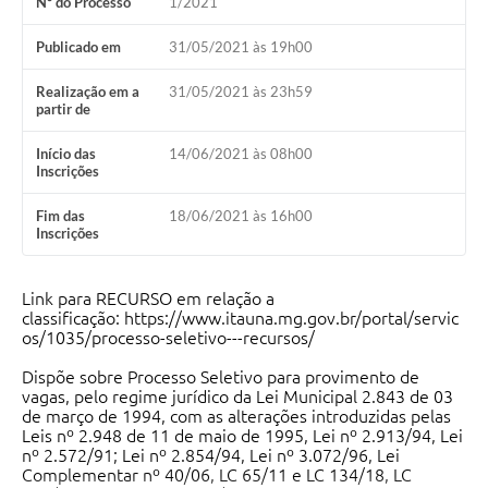
Nº do Processo
1/2021
Publicado em
31/05/2021 às 19h00
Realização em a
31/05/2021 às 23h59
partir de
Início das
14/06/2021 às 08h00
Inscrições
Fim das
18/06/2021 às 16h00
Inscrições
Link para RECURSO em relação a
classificação:
https://www.itauna.mg.gov.br/portal/servic
os/1035/processo-seletivo---recursos/
Dispõe sobre Processo Seletivo para provimento de
vagas, pelo regime jurídico da Lei Municipal 2.843 de 03
de março de 1994, com as alterações introduzidas pelas
Leis nº 2.948 de 11 de maio de 1995, Lei nº 2.913/94, Lei
nº 2.572/91; Lei nº 2.854/94, Lei nº 3.072/96, Lei
Complementar nº 40/06, LC 65/11 e LC 134/18, LC