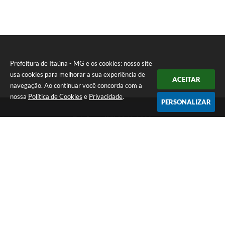
Prefeitura de Itaúna - MG e os cookies: nosso site
usa cookies para melhorar a sua experiência de
ACEITAR
navegação. Ao continuar você concorda com a
nossa
Política de Cookies
e
Privacidade
.
PERSONALIZAR
Telefone: (37) 3249-9500
Endereço: Avenida Boulevard, 153 - Boulevard Lago Sul | CEP:
35680-760
Atendimento de segunda a sexta-feira das 8 às 16h
Prefeitura de Itaúna - MG
Versão do Sistema:
3.5.3 - 19/06/2026
Portal atualizado em:
07/08/2026 16:55
Dados Abertos