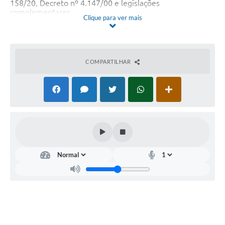
158/20, Decreto nº 4.147/00 e legislações
complementares.
Clique para ver mais
A Comissão do Processo Seletivo da Secretaria Municipal
de Administração de Itaúna, Estado de Minas Gerais, no
uso de suas atribuições legais, conferidas pela Portaria nº
5.865 de 11 de março de 2021 faz saber a todos quantos
COMPARTILHAR
do presente edital que fará realizar Processo Seletivo
Simplificado, para preenchimento de eventuais vagas –
cadastro de reserva, que por ventura surgirem durante o
prazo de validade do Processo Seletivo, conforme
cláusulas e condições a seguir.