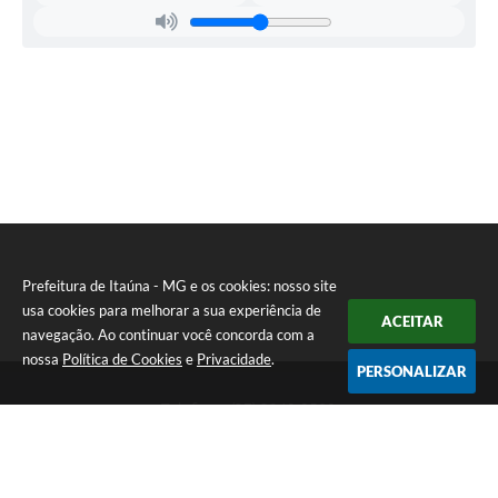
Prefeitura de Itaúna - MG e os cookies: nosso site
usa cookies para melhorar a sua experiência de
ACEITAR
navegação. Ao continuar você concorda com a
nossa
Política de Cookies
e
Privacidade
.
PERSONALIZAR
Telefone: (37) 3249-9500
Endereço: Avenida Boulevard, 153 - Boulevard Lago Sul | CEP:
35680-760
Atendimento de segunda a sexta-feira das 8 às 16h
Prefeitura de Itaúna - MG